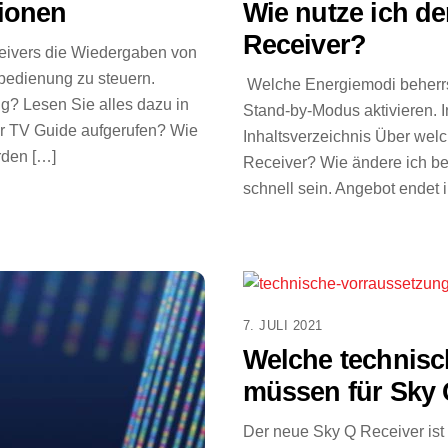
ionen
Wie nutze ich d
Receiver?
ceivers die Wiedergaben von
bedienung zu steuern.
Welche Energiemodi beherrs
g? Lesen Sie alles dazu in
Stand-by-Modus aktivieren. I
der TV Guide aufgerufen? Wie
Inhaltsverzeichnis Über wel
rden […]
Receiver? Wie ändere ich be
schnell sein. Angebot endet 
7. JULI 2021
Welche technis
müssen für Sky Q
Der neue Sky Q Receiver ist 