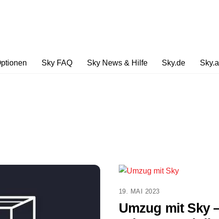
ptionen
Sky FAQ
Sky News & Hilfe
Sky.de
Sky.a
– Sky ohne Receiver streamen
Sky Serien Angebote
Sky Q Multiscreen Option
19. MAI 2023
Umzug mit Sky –