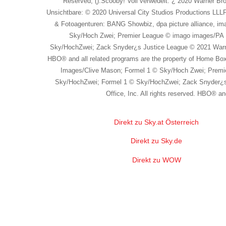
Reserved; ():Scooby! Voll verwedelt: ¿ 2020 Warner Br
Unsichtbare: © 2020 Universal City Studios Productions LLLP;
& Fotoagenturen: BANG Showbiz, dpa picture alliance, i
Sky/Hoch Zwei; Premier League © imago images/PA 
Sky/HochZwei; Zack Snyder¿s Justice League © 2021 WarnerM
HBO® and all related programs are the property of Home B
Images/Clive Mason; Formel 1 © Sky/Hoch Zwei; Premi
Sky/HochZwei; Formel 1 © Sky/HochZwei; Zack Snyder¿s 
Office, Inc. All rights reserved. HBO® 
Direkt zu Sky.at Österreich
Direkt zu Sky.de
Direkt zu WOW