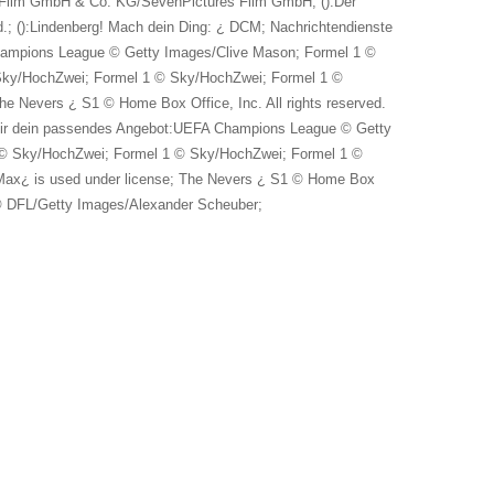
erg Film GmbH & Co. KG/SevenPictures Film GmbH; ():Der
ed.; ():Lindenberg! Mach dein Ding: ¿ DCM; Nachrichtendienste
Champions League © Getty Images/Clive Mason; Formel 1 ©
Sky/HochZwei; Formel 1 © Sky/HochZwei; Formel 1 ©
e Nevers ¿ S1 © Home Box Office, Inc. All rights reserved.
 dir dein passendes Angebot:UEFA Champions League © Getty
 © Sky/HochZwei; Formel 1 © Sky/HochZwei; Formel 1 ©
Max¿ is used under license; The Nevers ¿ S1 © Home Box
a © DFL/Getty Images/Alexander Scheuber;