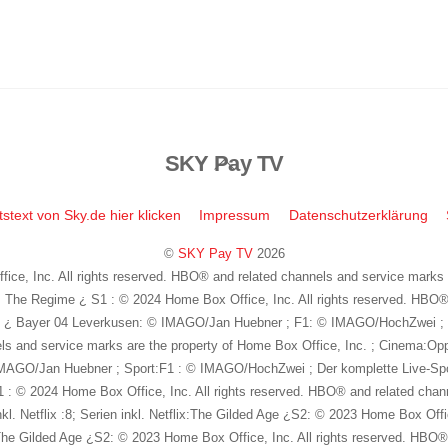
SKY Pay TV
Back
To
Top
tstext von Sky.de hier klicken
Impressum
Datenschutzerklärung
©
SKY Pay TV
2026
ice, Inc. All rights reserved. HBO® and related channels and service marks 
x:8; The Regime ¿ S1 : © 2024 Home Box Office, Inc. All rights reserved. HB
ipzig ¿ Bayer 04 Leverkusen: © IMAGO/Jan Huebner ; F1: © IMAGO/HochZwei 
els and service marks are the property of Home Box Office, Inc. ; Cinema:Opp
MAGO/Jan Huebner ; Sport:F1 : © IMAGO/HochZwei ; Der komplette Live-Spor
: © 2024 Home Box Office, Inc. All rights reserved. HBO® and related chann
nkl. Netflix :8; Serien inkl. Netflix:The Gilded Age ¿S2: © 2023 Home Box Off
 The Gilded Age ¿S2: © 2023 Home Box Office, Inc. All rights reserved. HBO® 