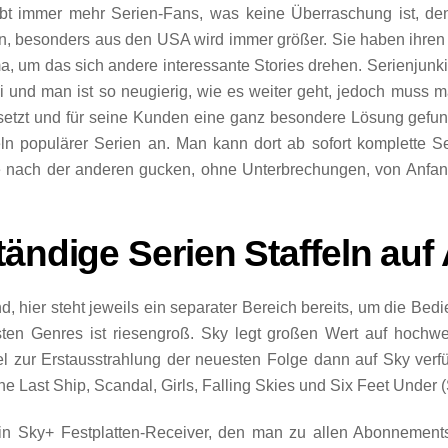
bt immer mehr Serien-Fans, was keine Überraschung ist, d
n, besonders aus den USA wird immer größer. Sie haben ihren 
, um das sich andere interessante Stories drehen. Serienjunkie
i und man ist so neugierig, wie es weiter geht, jedoch muss 
etzt und für seine Kunden eine ganz besondere Lösung gefund
eln populärer Serien an. Man kann dort ab sofort komplette S
 nach der anderen gucken, ohne Unterbrechungen, von Anfang
tändige Serien Staffeln auf
 hier steht jeweils ein separater Bereich bereits, um die Bedi
sten Genres ist riesengroß. Sky legt großen Wert auf hochwer
lel zur Erstausstrahlung der neuesten Folge dann auf Sky verf
The Last Ship, Scandal, Girls, Falling Skies und Six Feet Under
in Sky+ Festplatten-Receiver, den man zu allen Abonnements