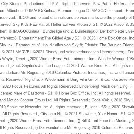
 City Studios Productions LLLP. All Rights Reserved; Paw Patrol: Helfer auf
ayern München: © IMAGO/Xinhua; Premier League © IMAGO/Colorsport ; Prem
s reserved. HBO® and related channels and service marks are the property of
eserved; Sky Kids:Paw Patrol: Helfer auf vier Pfoten ¿ S1: © 2022 ViacomCBS N
n: © IMAGO/Xinhua ; Bundesliga und 2. Bundesliga:8; Der komplette Live-S
ferenz:8; Entertainment:The Gilded Age ¿S2 : © 2023 Home Box Office, Inc.
 Sky inkl. Paramount+:8; Hol dir alles von Sky:8; Friends: The Reunion:Frien
: © 2021 MARVEL ©2021 Disney und seine verbundenen Unternehmen; ; Formel 
 Ness Whyte; Tenet: ¿2020 Warner Bros. Entertainment Inc.; Wonder Woma
eserved.; Zack Snyder's Justice League: © 2021 Warner Bros. Ent. All rights
 wunderbare Mr. Rogers: ¿ 2019 Columbia Pictures Industries, Inc. and Tence
Rights Reserved; Nightlife: ¿ Wiedemann & Berg Film GmbH & Co. KG/SevenPic
h: © 2020 Focus Features. All Rights Reserved.; Lindenberg! Mach dein Ding
icense; Mare of Easttown - S1: © Home Box Office, Inc. All rights reserved.
s and Motion Content Group Ltd. All Rights Reserved.; Code 404: ¿ 2018 Sky U
19 Showtime Networks Inc. All rights reserved.; Billions - S5: ¿ 2020 Showtim
ll Rights Reserved.; City on a Hill: © 2021 Showtime; Your Honor - S1: © 2
net: ¿2020 Warner Bros. Entertainment Inc.; ():Bill & Ted Face the Music: ¿ 2
l Rights Reserved.; ():Der wunderbare Mr. Rogers: ¿ 2019 Columbia Pictures 