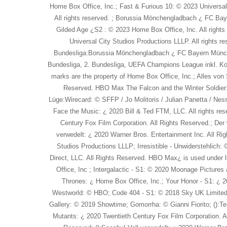
Home Box Office, Inc.; Fast & Furious 10: © 2023 Universal
All rights reserved. ; Borussia Mönchengladbach ¿ FC B
Gilded Age ¿S2 : © 2023 Home Box Office, Inc. All right
Universal City Studios Productions LLLP. All rights r
Bundesliga:Borussia Mönchengladbach ¿ FC Bayern Münche
Bundesliga, 2. Bundesliga, UEFA Champions League inkl. Kon
marks are the property of Home Box Office, Inc.; Alles von
Reserved. HBO Max The Falcon and the Winter Soldier
Lüge:Wirecard: © SFFP / Jo Molitoris / Julian Panetta /
Face the Music: ¿ 2020 Bill & Ted FTM, LLC. All rights r
Century Fox Film Corporation. All Rights Reserved.; Der
verwedelt: ¿ 2020 Warner Bros. Entertainment Inc. All 
Studios Productions LLLP; Irresistible - Unwiderstehlic
Direct, LLC. All Rights Reserved. HBO Max¿ is used under l
Office, Inc ; Intergalactic - S1: © 2020 Moonage Picture
Thrones: ¿ Home Box Office, Inc.; Your Honor - S1: ¿ 20
Westworld: © HBO; Code 404 - S1: © 2018 Sky UK Limited. A
Gallery: © 2019 Showtime; Gomorrha: © Gianni Fiorito; ():Te
Mutants: ¿ 2020 Twentieth Century Fox Film Corporation. Al