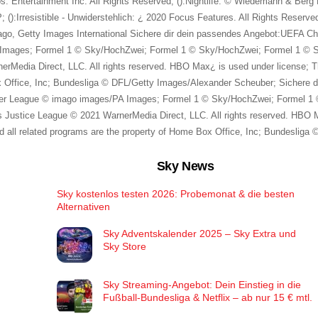
os. Entertainment Inc. All Rights Reserved; ():Nightlife: © Wiedemann & B
 ():Irresistible - Unwiderstehlich: ¿ 2020 Focus Features. All Rights Reserv
mago, Getty Images International Sichere dir dein passendes Angebot:UEFA 
Images; Formel 1 © Sky/HochZwei; Formel 1 © Sky/HochZwei; Formel 1 © 
edia Direct, LLC. All rights reserved. HBO Max¿ is used under license; Th
ox Office, Inc; Bundesliga © DFL/Getty Images/Alexander Scheuber; Sichere
er League © imago images/PA Images; Formel 1 © Sky/HochZwei; Formel 1
Justice League © 2021 WarnerMedia Direct, LLC. All rights reserved. HBO 
and all related programs are the property of Home Box Office, Inc; Bundeslig
Sky News
Sky kostenlos testen 2026: Probemonat & die besten
Alternativen
Sky Adventskalender 2025 – Sky Extra und
Sky Store
Sky Streaming-Angebot: Dein Einstieg in die
Fußball-Bundesliga & Netflix – ab nur 15 € mtl.