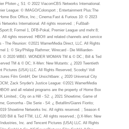
 vier Pfoten ¿ S1: © 2022 ViacomCBS Networks International.
ier League: © IMAGO/Colorsport ; Entertainment Plus:The
 Home Box Office, Inc.; Cinema:Fast & Furious 10: © 2023
etworks International. All rights reserved. ; Fußball-
port:8; Formel 1, DFB-Pokal, Premier League und mehr:8;
 All rights reserved. HBO® and related channels and service
ds - The Reunion: ©2021 WarnerMedia Direct, LLC. All Rights
1: © Sky/Philipp Rathmer; Wirecard - Die Milliarden-
n 1984: © 2020 WBEI. WONDER WOMAN TM & © DC.; Bill & Ted
 reserved TM & © DC; X-Men: New Mutants: ¿ 2020 Twentieth
nt Pictures (USA) LLC. All Rights Reserved; Scooby! Voll
tures Film GmbH; Der Unsichtbare: ¿ 2020 Universal City
: ¿ DCM; Zack Snyder's Justice League: ©2021 WarnerMedia
 HBO® and all related programs are the property of Home Box
K Limited.; City on a Hill - S2: ¿ 2021 Showtime; Game of
e; Gomorrha - Die Serie - S4: ¿ Betafilm/Gianni Fiorito;
019 Showtime Networks Inc. All rights reserved. ; Season 4
020 Bill & Ted FTM, LLC. All rights reserved.; ():X-Men: New
Industries, Inc. and Tencent Pictures (USA) LLC. All Rights