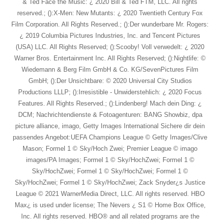
& Ted Face the Music: ¿ 2020 Bill & Ted FTM, LLC. All rights
reserved.; ():X-Men: New Mutants: ¿ 2020 Twentieth Century Fox
Film Corporation. All Rights Reserved.; ():Der wunderbare Mr. Rogers:
¿ 2019 Columbia Pictures Industries, Inc. and Tencent Pictures
(USA) LLC. All Rights Reserved; ():Scooby! Voll verwedelt: ¿ 2020
Warner Bros. Entertainment Inc. All Rights Reserved; ():Nightlife: ©
Wiedemann & Berg Film GmbH & Co. KG/SevenPictures Film
GmbH; ():Der Unsichtbare: © 2020 Universal City Studios
Productions LLLP; ():Irresistible - Unwiderstehlich: ¿ 2020 Focus
Features. All Rights Reserved.; ():Lindenberg! Mach dein Ding: ¿
DCM; Nachrichtendienste & Fotoagenturen: BANG Showbiz, dpa
picture alliance, imago, Getty Images International Sichere dir dein
passendes Angebot:UEFA Champions League © Getty Images/Clive
Mason; Formel 1 © Sky/Hoch Zwei; Premier League © imago
images/PA Images; Formel 1 © Sky/HochZwei; Formel 1 ©
Sky/HochZwei; Formel 1 © Sky/HochZwei; Formel 1 ©
Sky/HochZwei; Formel 1 © Sky/HochZwei; Zack Snyder¿s Justice
League © 2021 WarnerMedia Direct, LLC. All rights reserved. HBO
Max¿ is used under license; The Nevers ¿ S1 © Home Box Office,
Inc. All rights reserved. HBO® and all related programs are the