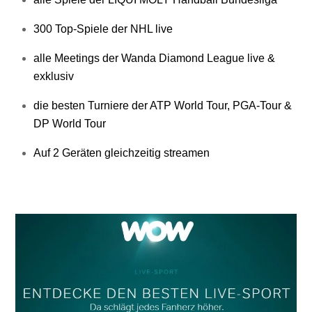
300 Top-Spiele der NHL live
alle Meetings der Wanda Diamond League live &
exklusiv
die besten Turniere der ATP World Tour, PGA-Tour &
DP World Tour
Auf 2 Geräten gleichzeitig streamen