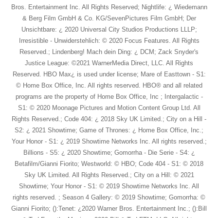
Bros. Entertainment Inc. All Rights Reserved; Nightlife: ¿ Wiedemann
& Berg Film GmbH & Co. KG/SevenPictures Film GmbH; Der
Unsichtbare: ¿ 2020 Universal City Studios Productions LLLP;
Irresistible - Unwiderstehlich: © 2020 Focus Features. All Rights
Reserved.; Lindenberg! Mach dein Ding: ¿ DCM; Zack Snyder's
Justice League: ©2021 WarnerMedia Direct, LLC. All Rights
Reserved. HBO Max¿ is used under license; Mare of Easttown - S1:
© Home Box Office, Inc. All rights reserved. HBO® and all related
programs are the property of Home Box Office, Inc ; Intergalactic -
S1: © 2020 Moonage Pictures and Motion Content Group Ltd. All
Rights Reserved.; Code 404: ¿ 2018 Sky UK Limited.; City on a Hill -
S2: ¿ 2021 Showtime; Game of Thrones: ¿ Home Box Office, Inc.;
Your Honor - S1: ¿ 2019 Showtime Networks Inc. All rights reserved.;
Billions - S5: ¿ 2020 Showtime; Gomorrha - Die Serie - S4: ¿
Betafilm/Gianni Fiorito; Westworld: © HBO; Code 404 - S1: © 2018
Sky UK Limited. All Rights Reserved.; City on a Hill: © 2021
Showtime; Your Honor - S1: © 2019 Showtime Networks Inc. All
rights reserved. ; Season 4 Gallery: © 2019 Showtime; Gomorrha: ©
Gianni Fiorito; ():Tenet: ¿2020 Warner Bros. Entertainment Inc.; ():Bill