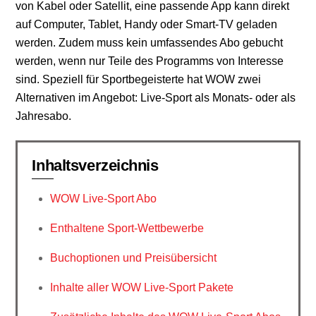
von Kabel oder Satellit, eine passende App kann direkt
auf Computer, Tablet, Handy oder Smart-TV geladen
werden. Zudem muss kein umfassendes Abo gebucht
werden, wenn nur Teile des Programms von Interesse
sind. Speziell für Sportbegeisterte hat WOW zwei
Alternativen im Angebot: Live-Sport als Monats- oder als
Jahresabo.
Inhaltsverzeichnis
WOW Live-Sport Abo
Enthaltene Sport-Wettbewerbe
Buchoptionen und Preisübersicht
Inhalte aller WOW Live-Sport Pakete