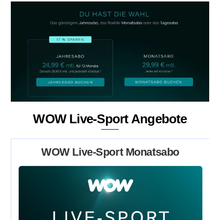
WOW Live-Sport Angebote
WOW Live-Sport Monatsabo