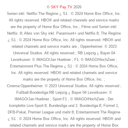
©
SKY Pay TV
2026
Serien inkl. Netflix:The Regime ¿ S1 : © 2024 Home Box Office, Inc.
All rights reserved. HBO® and related channels and service marks
are the property of Home Box Office, Inc.; Filme und Serien inkl.
Netflix :8; Alles von Sky inkl. Paramount+ und Netflix:8; The Regime
¿ S1 : © 2024 Home Box Office, Inc. All rights reserved. HBO® and
related channels and service marks are ; Oppenheimer: © 2023
Universal Studios. All rights reserved ; RB Leipzig ¿ Bayer 04
Leverkusen: © IMAGO/Jan Huebner ; F1: © IMAGO/HochZwei ;
Entertainment Plus:The Regime ¿ S1 : © 2024 Home Box Office,
Inc. All rights reserved. HBO® and related channels and service
marks are the property of Home Box Office, Inc. ;
Cinema:Oppenheimer: © 2023 Universal Studios. All rights reserved ;
Fußball-Bundesliga:RB Leipzig ¿ Bayer 04 Leverkusen: ©
IMAGO/Jan Huebner ; Sport:F1 : © IMAGO/HochZwei ; Der
komplette Live-Sport:8; Bundesliga und 2. Bundesliga:8; Formel 1,
DFB-Pokal, Premier League und mehr:8; Entertainment:The Regime
¿ S1 : © 2024 Home Box Office, Inc. All rights reserved. HBO® and
related channels and service marks are the property of Home Box