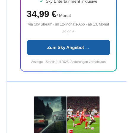
✓
Sky Entertainment inklusive
34,99 €
/ Monat
via Sky Stream · im 12-Monats-Abo · ab 13. Monat
39,99 €
Zum Sky Angebot →
Anzeige · Stand: Juli 2026, Änderungen vorbehalten