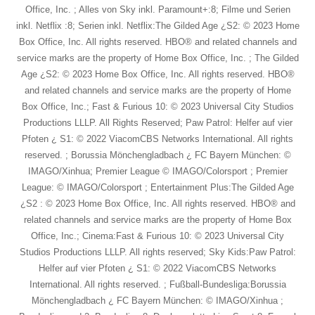
Office, Inc. ; Alles von Sky inkl. Paramount+:8; Filme und Serien
inkl. Netflix :8; Serien inkl. Netflix:The Gilded Age ¿S2: © 2023 Home
Box Office, Inc. All rights reserved. HBO® and related channels and
service marks are the property of Home Box Office, Inc. ; The Gilded
Age ¿S2: © 2023 Home Box Office, Inc. All rights reserved. HBO®
and related channels and service marks are the property of Home
Box Office, Inc.; Fast & Furious 10: © 2023 Universal City Studios
Productions LLLP. All Rights Reserved; Paw Patrol: Helfer auf vier
Pfoten ¿ S1: © 2022 ViacomCBS Networks International. All rights
reserved. ; Borussia Mönchengladbach ¿ FC Bayern München: ©
IMAGO/Xinhua; Premier League © IMAGO/Colorsport ; Premier
League: © IMAGO/Colorsport ; Entertainment Plus:The Gilded Age
¿S2 : © 2023 Home Box Office, Inc. All rights reserved. HBO® and
related channels and service marks are the property of Home Box
Office, Inc.; Cinema:Fast & Furious 10: © 2023 Universal City
Studios Productions LLLP. All rights reserved; Sky Kids:Paw Patrol:
Helfer auf vier Pfoten ¿ S1: © 2022 ViacomCBS Networks
International. All rights reserved. ; Fußball-Bundesliga:Borussia
Mönchengladbach ¿ FC Bayern München: © IMAGO/Xinhua ;