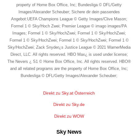
property of Home Box Office, Inc; Bundesliga © DFL/Getty
Images/Alexander Scheuber; Sichere dir dein passendes
Angebot:UEFA Champions League © Getty Images/Clive Mason;
Formel 1 © Sky/Hoch Zwei; Premier League © imago images/PA
Images; Formel 1 © Sky/HochZwei; Formel 1 © Sky/HochZwei;
Formel 1 © Sky/HochZwei; Formel 1 © Sky/HochZwei; Formel 1 ©
Sky/HochZwei; Zack Snyder¿s Justice League © 2021 WarnerMedia
Direct, LLC. All rights reserved. HBO Max¿ is used under license;
The Nevers ¿ S1 © Home Box Office, Inc. All rights reserved. HBO®
and all related programs are the property of Home Box Office, Inc;
Bundesliga © DFL/Getty Images/Alexander Scheuber;
Direkt zu Sky.at Österreich
Direkt zu Sky.de
Direkt zu WOW
Sky News