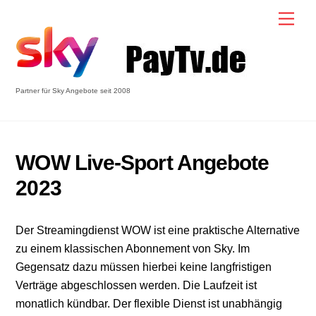
Skip
Men
to
content
Partner für Sky Angebote seit 2008
WOW Live-Sport Angebote
2023
Der Streamingdienst WOW ist eine praktische Alternative
zu einem klassischen Abonnement von Sky. Im
Gegensatz dazu müssen hierbei keine langfristigen
Verträge abgeschlossen werden. Die Laufzeit ist
monatlich kündbar. Der flexible Dienst ist unabhängig