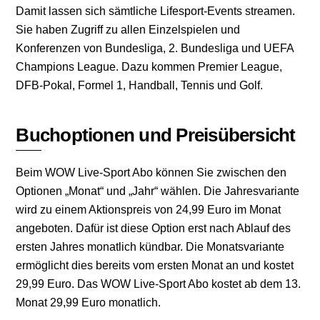
Damit lassen sich sämtliche Lifesport-Events streamen.
Sie haben Zugriff zu allen Einzelspielen und
Konferenzen von Bundesliga, 2. Bundesliga und UEFA
Champions League. Dazu kommen Premier League,
DFB-Pokal,
Formel 1
, Handball, Tennis und Golf.
Buchoptionen und Preisübersicht
Beim WOW Live-Sport Abo können Sie zwischen den
Optionen „Monat“ und „Jahr“ wählen. Die Jahresvariante
wird zu einem Aktionspreis von 24,99 Euro im Monat
angeboten. Dafür ist diese Option erst nach Ablauf des
ersten Jahres monatlich kündbar. Die Monatsvariante
ermöglicht dies bereits vom ersten Monat an und kostet
29,99 Euro. Das WOW Live-Sport Abo kostet ab dem 13.
Monat 29,99 Euro monatlich.