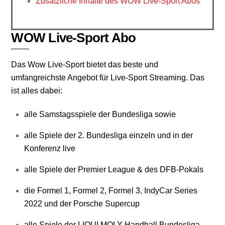
Zusätzliche Inhalte des WOW Live-Sport Abos
WOW Live-Sport Abo
Das Wow Live-Sport bietet das beste und
umfangreichste Angebot für Live-Sport Streaming. Das
ist alles dabei:
alle Samstagsspiele der Bundesliga sowie
alle Spiele der 2. Bundesliga einzeln und in der
Konferenz live
alle Spiele der Premier League & des DFB-Pokals
die Formel 1, Formel 2, Formel 3, IndyCar Series
2022 und der Porsche Supercup
alle Spiele der LIQUI MOLY Handball Bundesliga