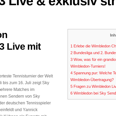
 Live & exklusiv st
on
Inh
 Live mit
1
Erlebe die Wimbledon Ch
2
Bundesliga und 2. Bundes
3
Wow, was für ein grandio
Wimbledon-Turniers!
4
Spannung pur: Welche Ten
teste Tennisturnier der Welt
Wimbledon-Übertragung?
i bis zum 16. Juli zeigt Sky
5
Fragen zu Wimbledon Liv
 mehrere Matches im
6
Wimbledon bei Sky Send
denen Sendern von Sky
der deutschen Tennisspieler
leinfeldt und Yannick