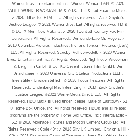
Warner Bros. Entertainment Inc.; Wonder Woman 1984: © 2020
WBEI. WONDER WOMAN TM & © DC.; Bill & Ted Face the Music:
¿ 2020 Bill & Ted FTM, LLC. All rights reserved.; Zack Snyder's
Justice League: © 2021 Warner Bros. Ent. All rights reserved TM &
© DC; X-Men: New Mutants: ¿ 2020 Twentieth Century Fox Film
Corporation. All Rights Reserved.; Der wunderbare Mr. Rogers: ¿
2019 Columbia Pictures Industries, Inc. and Tencent Pictures (USA)
LLC. All Rights Reserved; Scooby! Voll verwedelt: ¿ 2020 Warner
Bros. Entertainment Inc. All Rights Reserved; Nightlife: ¿ Wiedemann
& Berg Film GmbH & Co. KG/SevenPictures Film GmbH; Der
Unsichtbare: ¿ 2020 Universal City Studios Productions LLLP;
Irresistible - Unwiderstehlich: © 2020 Focus Features. All Rights
Reserved.; Lindenberg! Mach dein Ding: ¿ DCM; Zack Snyder's
Justice League: ©2021 WarnerMedia Direct, LLC. All Rights
Reserved. HBO Max¿ is used under license; Mare of Easttown - S1:
© Home Box Office, Inc. All rights reserved. HBO® and all related
programs are the property of Home Box Office, Inc ; Intergalactic -
S1: © 2020 Moonage Pictures and Motion Content Group Ltd. All
Rights Reserved.; Code 404: ¿ 2018 Sky UK Limited.; City on a Hill -