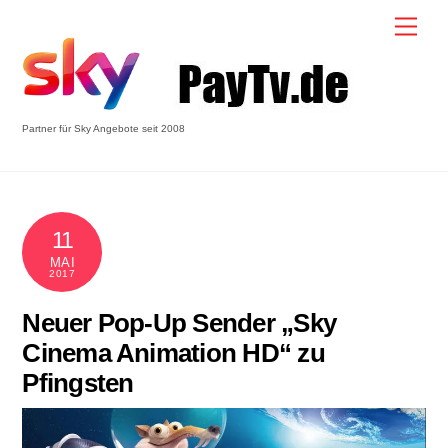
Skip
Men
to
content
Partner für Sky Angebote seit 2008
11
MAI
2017
Neuer Pop-Up Sender „Sky
Cinema Animation HD“ zu
Pfingsten