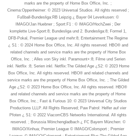
marks are the property of Home Box Office, Inc. ;
Cinema:Oppenheimer: © 2023 Universal Studios. All rights reserved ;
Fußball-Bundesliga:RB Leipzig ¿ Bayer 04 Leverkusen: ©
IMAGO/Jan Huebner ; Sport:F1 : © IMAGO/HochZwei ; Der
komplette Live-Sport:8; Bundesliga und 2. Bundesliga:8; Formel 1,
DFB-Pokal, Premier League und mehr:8; Entertainment:The Regime
¿ S1 : © 2024 Home Box Office, Inc. All rights reserved. HBO® and
related channels and service marks are the property of Home Box
Office, Inc. ; Alles von Sky inkl. Paramount+:8; Filme und Serien
inkl. Netflix :8; Serien inkl. Netflix:The Gilded Age ¿S2: © 2023 Home
Box Office, Inc. All rights reserved. HBO® and related channels and
service marks are the property of Home Box Office, Inc. ; The Gilded
Age ¿S2: © 2023 Home Box Office, Inc. All rights reserved. HBO®
and related channels and service marks are the property of Home
Box Office, Inc.; Fast & Furious 10: © 2023 Universal City Studios
Productions LLLP. All Rights Reserved; Paw Patrol: Helfer auf vier
Pfoten ¿ S1: © 2022 ViacomCBS Networks International. All rights
reserved. ; Borussia Mönchengladbach ¿ FC Bayern München: ©
IMAGO/Xinhua; Premier League © IMAGO/Colorsport ; Premier
League: © IMAGO/Colorsport ; Entertainment Plus:The Gilded Age