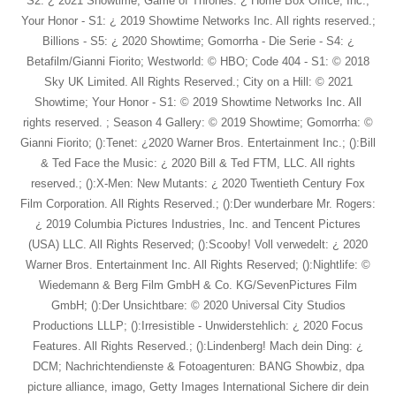
S2: ¿ 2021 Showtime; Game of Thrones: ¿ Home Box Office, Inc.;
Your Honor - S1: ¿ 2019 Showtime Networks Inc. All rights reserved.;
Billions - S5: ¿ 2020 Showtime; Gomorrha - Die Serie - S4: ¿
Betafilm/Gianni Fiorito; Westworld: © HBO; Code 404 - S1: © 2018
Sky UK Limited. All Rights Reserved.; City on a Hill: © 2021
Showtime; Your Honor - S1: © 2019 Showtime Networks Inc. All
rights reserved. ; Season 4 Gallery: © 2019 Showtime; Gomorrha: ©
Gianni Fiorito; ():Tenet: ¿2020 Warner Bros. Entertainment Inc.; ():Bill
& Ted Face the Music: ¿ 2020 Bill & Ted FTM, LLC. All rights
reserved.; ():X-Men: New Mutants: ¿ 2020 Twentieth Century Fox
Film Corporation. All Rights Reserved.; ():Der wunderbare Mr. Rogers:
¿ 2019 Columbia Pictures Industries, Inc. and Tencent Pictures
(USA) LLC. All Rights Reserved; ():Scooby! Voll verwedelt: ¿ 2020
Warner Bros. Entertainment Inc. All Rights Reserved; ():Nightlife: ©
Wiedemann & Berg Film GmbH & Co. KG/SevenPictures Film
GmbH; ():Der Unsichtbare: © 2020 Universal City Studios
Productions LLLP; ():Irresistible - Unwiderstehlich: ¿ 2020 Focus
Features. All Rights Reserved.; ():Lindenberg! Mach dein Ding: ¿
DCM; Nachrichtendienste & Fotoagenturen: BANG Showbiz, dpa
picture alliance, imago, Getty Images International Sichere dir dein