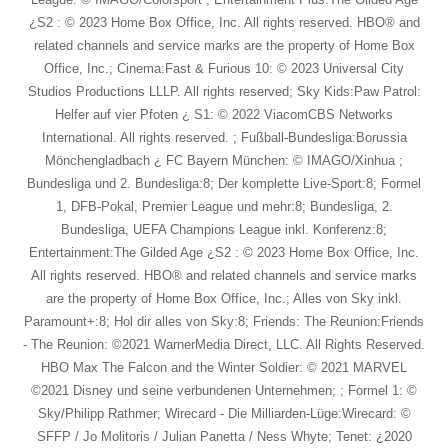
¿S2 : © 2023 Home Box Office, Inc. All rights reserved. HBO® and
related channels and service marks are the property of Home Box
Office, Inc.; Cinema:Fast & Furious 10: © 2023 Universal City
Studios Productions LLLP. All rights reserved; Sky Kids:Paw Patrol:
Helfer auf vier Pfoten ¿ S1: © 2022 ViacomCBS Networks
International. All rights reserved. ; Fußball-Bundesliga:Borussia
Mönchengladbach ¿ FC Bayern München: © IMAGO/Xinhua ;
Bundesliga und 2. Bundesliga:8; Der komplette Live-Sport:8; Formel
1, DFB-Pokal, Premier League und mehr:8; Bundesliga, 2.
Bundesliga, UEFA Champions League inkl. Konferenz:8;
Entertainment:The Gilded Age ¿S2 : © 2023 Home Box Office, Inc.
All rights reserved. HBO® and related channels and service marks
are the property of Home Box Office, Inc.; Alles von Sky inkl.
Paramount+:8; Hol dir alles von Sky:8; Friends: The Reunion:Friends
- The Reunion: ©2021 WarnerMedia Direct, LLC. All Rights Reserved.
HBO Max The Falcon and the Winter Soldier: © 2021 MARVEL
©2021 Disney und seine verbundenen Unternehmen; ; Formel 1: ©
Sky/Philipp Rathmer; Wirecard - Die Milliarden-Lüge:Wirecard: ©
SFFP / Jo Molitoris / Julian Panetta / Ness Whyte; Tenet: ¿2020