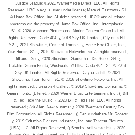
Justice League: ©2021 WarnerMedia Direct, LLC. All Rights
Reserved. HBO Max¿ is used under license; Mare of Easttown - S1:
© Home Box Office, Inc. All rights reserved. HBO® and all related
programs are the property of Home Box Office, Inc ; Intergalactic -
S1: © 2020 Moonage Pictures and Motion Content Group Ltd. All
Rights Reserved.; Code 404: ¿ 2018 Sky UK Limited.; City on a Hill -
S2: ¿ 2021 Showtime; Game of Thrones: ¿ Home Box Office, Inc.;
Your Honor - S1: ¿ 2019 Showtime Networks Inc. All rights reserved.;
Billions - S5: ¿ 2020 Showtime; Gomorrha - Die Serie - S4: ¿
Betafilm/Gianni Fiorito; Westworld: © HBO; Code 404 - S1: © 2018
Sky UK Limited. All Rights Reserved.; City on a Hill: © 2021
Showtime; Your Honor - S1: © 2019 Showtime Networks Inc. All
rights reserved. ; Season 4 Gallery: © 2019 Showtime; Gomorrha: ©
Gianni Fiorito; ():Tenet: ¿2020 Warner Bros. Entertainment Inc.; ():Bill
& Ted Face the Music: ¿ 2020 Bill & Ted FTM, LLC. All rights
reserved.; ():X-Men: New Mutants: ¿ 2020 Twentieth Century Fox
Film Corporation. All Rights Reserved.; ():Der wunderbare Mr. Rogers:
¿ 2019 Columbia Pictures Industries, Inc. and Tencent Pictures
(USA) LLC. All Rights Reserved; ():Scooby! Voll verwedelt: ¿ 2020
Warner Bros. Entertainment Inc. All Rights Reserved; ():Nightlife: ©