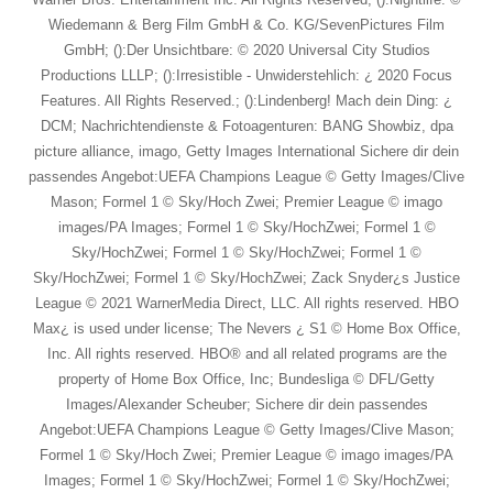
Wiedemann & Berg Film GmbH & Co. KG/SevenPictures Film
GmbH; ():Der Unsichtbare: © 2020 Universal City Studios
Productions LLLP; ():Irresistible - Unwiderstehlich: ¿ 2020 Focus
Features. All Rights Reserved.; ():Lindenberg! Mach dein Ding: ¿
DCM; Nachrichtendienste & Fotoagenturen: BANG Showbiz, dpa
picture alliance, imago, Getty Images International Sichere dir dein
passendes Angebot:UEFA Champions League © Getty Images/Clive
Mason; Formel 1 © Sky/Hoch Zwei; Premier League © imago
images/PA Images; Formel 1 © Sky/HochZwei; Formel 1 ©
Sky/HochZwei; Formel 1 © Sky/HochZwei; Formel 1 ©
Sky/HochZwei; Formel 1 © Sky/HochZwei; Zack Snyder¿s Justice
League © 2021 WarnerMedia Direct, LLC. All rights reserved. HBO
Max¿ is used under license; The Nevers ¿ S1 © Home Box Office,
Inc. All rights reserved. HBO® and all related programs are the
property of Home Box Office, Inc; Bundesliga © DFL/Getty
Images/Alexander Scheuber; Sichere dir dein passendes
Angebot:UEFA Champions League © Getty Images/Clive Mason;
Formel 1 © Sky/Hoch Zwei; Premier League © imago images/PA
Images; Formel 1 © Sky/HochZwei; Formel 1 © Sky/HochZwei;