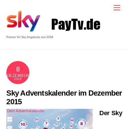
Skip
Men
to
content
Partner für Sky Angebote seit 2008
8
DEZEMBER
2015
Sky Adventskalender im Dezember
2015
Der Sky