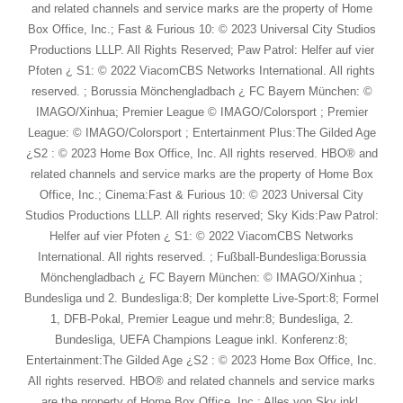
and related channels and service marks are the property of Home
Box Office, Inc.; Fast & Furious 10: © 2023 Universal City Studios
Productions LLLP. All Rights Reserved; Paw Patrol: Helfer auf vier
Pfoten ¿ S1: © 2022 ViacomCBS Networks International. All rights
reserved. ; Borussia Mönchengladbach ¿ FC Bayern München: ©
IMAGO/Xinhua; Premier League © IMAGO/Colorsport ; Premier
League: © IMAGO/Colorsport ; Entertainment Plus:The Gilded Age
¿S2 : © 2023 Home Box Office, Inc. All rights reserved. HBO® and
related channels and service marks are the property of Home Box
Office, Inc.; Cinema:Fast & Furious 10: © 2023 Universal City
Studios Productions LLLP. All rights reserved; Sky Kids:Paw Patrol:
Helfer auf vier Pfoten ¿ S1: © 2022 ViacomCBS Networks
International. All rights reserved. ; Fußball-Bundesliga:Borussia
Mönchengladbach ¿ FC Bayern München: © IMAGO/Xinhua ;
Bundesliga und 2. Bundesliga:8; Der komplette Live-Sport:8; Formel
1, DFB-Pokal, Premier League und mehr:8; Bundesliga, 2.
Bundesliga, UEFA Champions League inkl. Konferenz:8;
Entertainment:The Gilded Age ¿S2 : © 2023 Home Box Office, Inc.
All rights reserved. HBO® and related channels and service marks
are the property of Home Box Office, Inc.; Alles von Sky inkl.