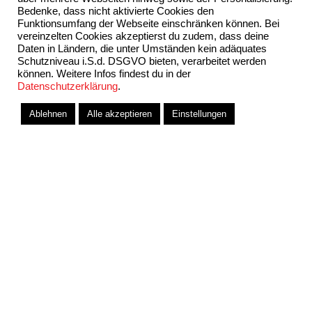
Sky Adventskalender 2024 von Sky Extra
Bedenke, dass nicht aktivierte Cookies den
Funktionsumfang der Webseite einschränken können. Bei
vereinzelten Cookies akzeptierst du zudem, dass deine
Daten in Ländern, die unter Umständen kein adäquates
Schutzniveau i.S.d. DSGVO bieten, verarbeitet werden
können. Weitere Infos findest du in der
Datenschutzerklärung
.
Ablehnen
Alle akzeptieren
Einstellungen
Sky Black Friday Deals Angebote 2023
WOW TV Black Friday 2023 und WOW WEEKS
Angebote
Sky Cinema Halloween: 50 Horrorhits, Neustarts und
Klassiker, auch auf WOW