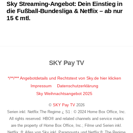
Sky Streaming-Angebot: Dein Einstieg in
die Fußball-Bundesliga & Netflix – ab nur
15 € mtl.
SKY Pay TV
Back
To
Top
*/**/*** Angebotdetails und Rechtstext von Sky.de hier klicken
Impressum
Datenschutzerklärung
Sky Weihnachtsangebot 2025
©
SKY Pay TV
2026
Serien inkl. Netflix:The Regime ¿ S1 : © 2024 Home Box Office, Inc.
All rights reserved. HBO® and related channels and service marks
are the property of Home Box Office, Inc.; Filme und Serien inkl.
Netflix :8; Alles von Sky inkl. Paramount+ und Netflix:8; The Regime