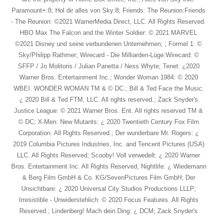
Paramount+:8; Hol dir alles von Sky:8; Friends: The Reunion:Friends
- The Reunion: ©2021 WarnerMedia Direct, LLC. All Rights Reserved.
HBO Max The Falcon and the Winter Soldier: © 2021 MARVEL
©2021 Disney und seine verbundenen Unternehmen; ; Formel 1: ©
Sky/Philipp Rathmer; Wirecard - Die Milliarden-Lüge:Wirecard: ©
SFFP / Jo Molitoris / Julian Panetta / Ness Whyte; Tenet: ¿2020
Warner Bros. Entertainment Inc.; Wonder Woman 1984: © 2020
WBEI. WONDER WOMAN TM & © DC.; Bill & Ted Face the Music:
¿ 2020 Bill & Ted FTM, LLC. All rights reserved.; Zack Snyder's
Justice League: © 2021 Warner Bros. Ent. All rights reserved TM &
© DC; X-Men: New Mutants: ¿ 2020 Twentieth Century Fox Film
Corporation. All Rights Reserved.; Der wunderbare Mr. Rogers: ¿
2019 Columbia Pictures Industries, Inc. and Tencent Pictures (USA)
LLC. All Rights Reserved; Scooby! Voll verwedelt: ¿ 2020 Warner
Bros. Entertainment Inc. All Rights Reserved; Nightlife: ¿ Wiedemann
& Berg Film GmbH & Co. KG/SevenPictures Film GmbH; Der
Unsichtbare: ¿ 2020 Universal City Studios Productions LLLP;
Irresistible - Unwiderstehlich: © 2020 Focus Features. All Rights
Reserved.; Lindenberg! Mach dein Ding: ¿ DCM; Zack Snyder's